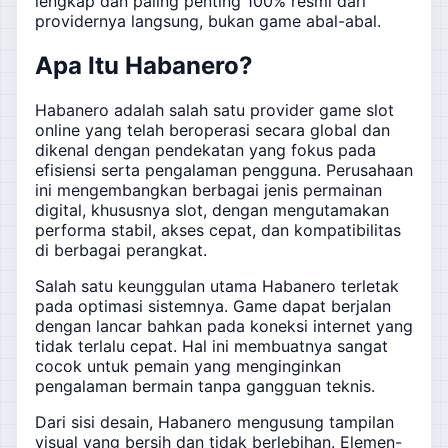
lengkap dan paling penting 100% resmi dari
providernya langsung, bukan game abal-abal.
Apa Itu Habanero?
Habanero adalah salah satu provider game slot
online yang telah beroperasi secara global dan
dikenal dengan pendekatan yang fokus pada
efisiensi serta pengalaman pengguna. Perusahaan
ini mengembangkan berbagai jenis permainan
digital, khususnya slot, dengan mengutamakan
performa stabil, akses cepat, dan kompatibilitas
di berbagai perangkat.
Salah satu keunggulan utama Habanero terletak
pada optimasi sistemnya. Game dapat berjalan
dengan lancar bahkan pada koneksi internet yang
tidak terlalu cepat. Hal ini membuatnya sangat
cocok untuk pemain yang menginginkan
pengalaman bermain tanpa gangguan teknis.
Dari sisi desain, Habanero mengusung tampilan
visual yang bersih dan tidak berlebihan. Elemen-