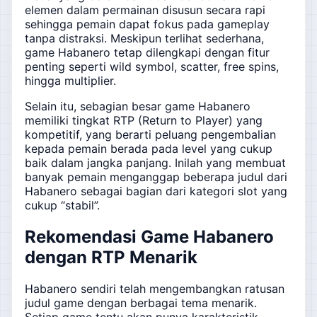
elemen dalam permainan disusun secara rapi
sehingga pemain dapat fokus pada gameplay
tanpa distraksi. Meskipun terlihat sederhana,
game Habanero tetap dilengkapi dengan fitur
penting seperti wild symbol, scatter, free spins,
hingga multiplier.
Selain itu, sebagian besar game Habanero
memiliki tingkat RTP (Return to Player) yang
kompetitif, yang berarti peluang pengembalian
kepada pemain berada pada level yang cukup
baik dalam jangka panjang. Inilah yang membuat
banyak pemain menganggap beberapa judul dari
Habanero sebagai bagian dari kategori slot yang
cukup “stabil”.
Rekomendasi Game Habanero
dengan RTP Menarik
Habanero sendiri telah mengembangkan ratusan
judul game dengan berbagai tema menarik.
Setiap game tentu akan punya karakteristik