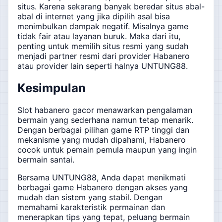
situs. Karena sekarang banyak beredar situs abal-
abal di internet yang jika dipilih asal bisa
menimbulkan dampak negatif. Misalnya game
tidak fair atau layanan buruk. Maka dari itu,
penting untuk memilih situs resmi yang sudah
menjadi partner resmi dari provider Habanero
atau provider lain seperti halnya UNTUNG88.
Kesimpulan
Slot habanero gacor menawarkan pengalaman
bermain yang sederhana namun tetap menarik.
Dengan berbagai pilihan game RTP tinggi dan
mekanisme yang mudah dipahami, Habanero
cocok untuk pemain pemula maupun yang ingin
bermain santai.
Bersama UNTUNG88, Anda dapat menikmati
berbagai game Habanero dengan akses yang
mudah dan sistem yang stabil. Dengan
memahami karakteristik permainan dan
menerapkan tips yang tepat, peluang bermain