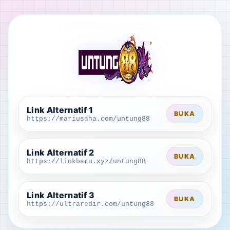
Link Alternatif 1
BUKA
https://mariusaha.com/untung88
Link Alternatif 2
BUKA
https://linkbaru.xyz/untung88
Link Alternatif 3
BUKA
https://ultraredir.com/untung88