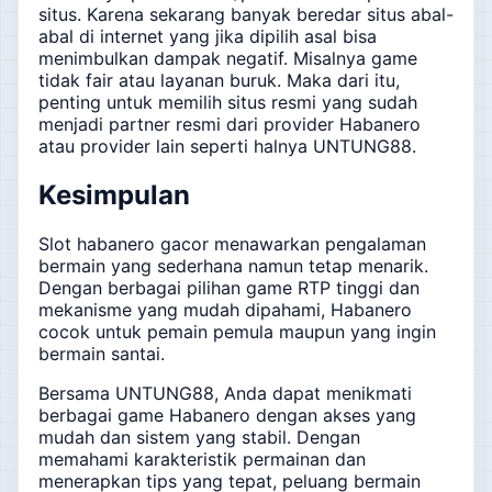
situs. Karena sekarang banyak beredar situs abal-
abal di internet yang jika dipilih asal bisa
menimbulkan dampak negatif. Misalnya game
tidak fair atau layanan buruk. Maka dari itu,
penting untuk memilih situs resmi yang sudah
menjadi partner resmi dari provider Habanero
atau provider lain seperti halnya UNTUNG88.
Kesimpulan
Slot habanero gacor menawarkan pengalaman
bermain yang sederhana namun tetap menarik.
Dengan berbagai pilihan game RTP tinggi dan
mekanisme yang mudah dipahami, Habanero
cocok untuk pemain pemula maupun yang ingin
bermain santai.
Bersama UNTUNG88, Anda dapat menikmati
berbagai game Habanero dengan akses yang
mudah dan sistem yang stabil. Dengan
memahami karakteristik permainan dan
menerapkan tips yang tepat, peluang bermain