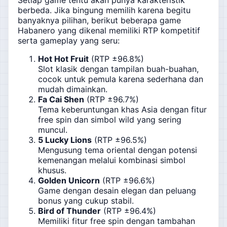
berbeda. Jika bingung memilih karena begitu
banyaknya pilihan, berikut beberapa game
Habanero yang dikenal memiliki RTP kompetitif
serta gameplay yang seru:
Hot Hot Fruit
(RTP ±96.8%)
Slot klasik dengan tampilan buah-buahan,
cocok untuk pemula karena sederhana dan
mudah dimainkan.
Fa Cai Shen
(RTP ±96.7%)
Tema keberuntungan khas Asia dengan fitur
free spin dan simbol wild yang sering
muncul.
5 Lucky Lions
(RTP ±96.5%)
Mengusung tema oriental dengan potensi
kemenangan melalui kombinasi simbol
khusus.
Golden Unicorn
(RTP ±96.6%)
Game dengan desain elegan dan peluang
bonus yang cukup stabil.
Bird of Thunder
(RTP ±96.4%)
Memiliki fitur free spin dengan tambahan