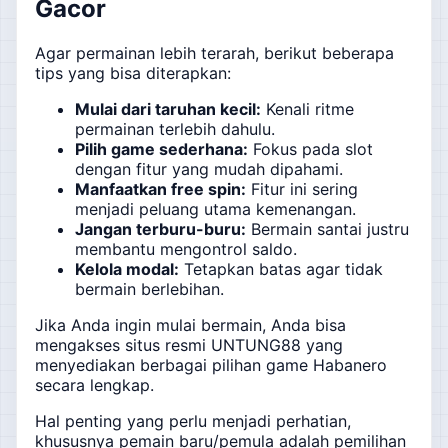
Gacor
Agar permainan lebih terarah, berikut beberapa
tips yang bisa diterapkan:
Mulai dari taruhan kecil:
Kenali ritme
permainan terlebih dahulu.
Pilih game sederhana:
Fokus pada slot
dengan fitur yang mudah dipahami.
Manfaatkan free spin:
Fitur ini sering
menjadi peluang utama kemenangan.
Jangan terburu-buru:
Bermain santai justru
membantu mengontrol saldo.
Kelola modal:
Tetapkan batas agar tidak
bermain berlebihan.
Jika Anda ingin mulai bermain, Anda bisa
mengakses
situs resmi UNTUNG88
yang
menyediakan berbagai pilihan game Habanero
secara lengkap.
Hal penting yang perlu menjadi perhatian,
khususnya pemain baru/pemula adalah pemilihan