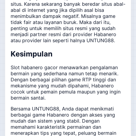
situs. Karena sekarang banyak beredar situs abal-
abal di internet yang jika dipilih asal bisa
menimbulkan dampak negatif. Misalnya game
tidak fair atau layanan buruk. Maka dari itu,
penting untuk memilih situs resmi yang sudah
menjadi partner resmi dari provider Habanero
atau provider lain seperti halnya UNTUNG88.
Kesimpulan
Slot habanero gacor menawarkan pengalaman
bermain yang sederhana namun tetap menarik.
Dengan berbagai pilihan game RTP tinggi dan
mekanisme yang mudah dipahami, Habanero
cocok untuk pemain pemula maupun yang ingin
bermain santai.
Bersama UNTUNG88, Anda dapat menikmati
berbagai game Habanero dengan akses yang
mudah dan sistem yang stabil. Dengan
memahami karakteristik permainan dan
menerapkan tips yang tepat, peluang bermain