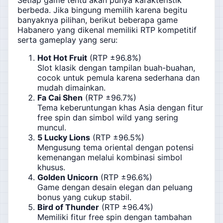
berbeda. Jika bingung memilih karena begitu
banyaknya pilihan, berikut beberapa game
Habanero yang dikenal memiliki RTP kompetitif
serta gameplay yang seru:
Hot Hot Fruit
(RTP ±96.8%)
Slot klasik dengan tampilan buah-buahan,
cocok untuk pemula karena sederhana dan
mudah dimainkan.
Fa Cai Shen
(RTP ±96.7%)
Tema keberuntungan khas Asia dengan fitur
free spin dan simbol wild yang sering
muncul.
5 Lucky Lions
(RTP ±96.5%)
Mengusung tema oriental dengan potensi
kemenangan melalui kombinasi simbol
khusus.
Golden Unicorn
(RTP ±96.6%)
Game dengan desain elegan dan peluang
bonus yang cukup stabil.
Bird of Thunder
(RTP ±96.4%)
Memiliki fitur free spin dengan tambahan