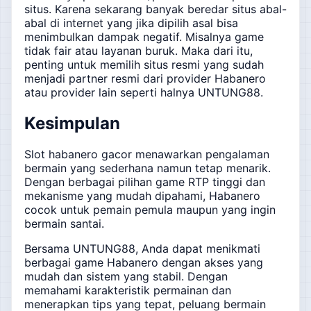
situs. Karena sekarang banyak beredar situs abal-
abal di internet yang jika dipilih asal bisa
menimbulkan dampak negatif. Misalnya game
tidak fair atau layanan buruk. Maka dari itu,
penting untuk memilih situs resmi yang sudah
menjadi partner resmi dari provider Habanero
atau provider lain seperti halnya UNTUNG88.
Kesimpulan
Slot habanero gacor menawarkan pengalaman
bermain yang sederhana namun tetap menarik.
Dengan berbagai pilihan game RTP tinggi dan
mekanisme yang mudah dipahami, Habanero
cocok untuk pemain pemula maupun yang ingin
bermain santai.
Bersama UNTUNG88, Anda dapat menikmati
berbagai game Habanero dengan akses yang
mudah dan sistem yang stabil. Dengan
memahami karakteristik permainan dan
menerapkan tips yang tepat, peluang bermain