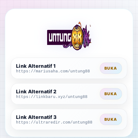
Link Alternatif 1
BUKA
https://mariusaha.com/untung88
Link Alternatif 2
BUKA
https://linkbaru.xyz/untung88
Link Alternatif 3
BUKA
https://ultraredir.com/untung88