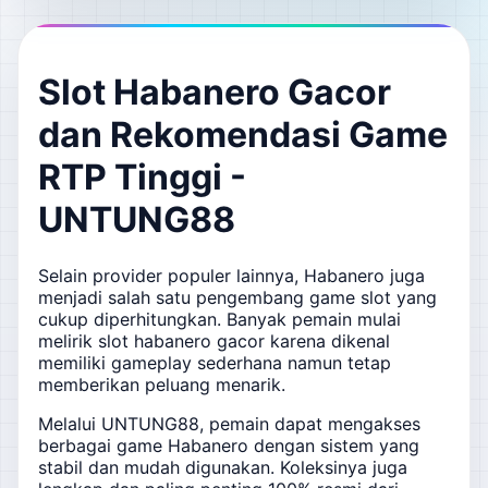
Slot Habanero Gacor
dan Rekomendasi Game
RTP Tinggi -
UNTUNG88
Selain provider populer lainnya, Habanero juga
menjadi salah satu pengembang game slot yang
cukup diperhitungkan. Banyak pemain mulai
melirik slot habanero gacor karena dikenal
memiliki gameplay sederhana namun tetap
memberikan peluang menarik.
Melalui
UNTUNG88
, pemain dapat mengakses
berbagai game Habanero dengan sistem yang
stabil dan mudah digunakan. Koleksinya juga