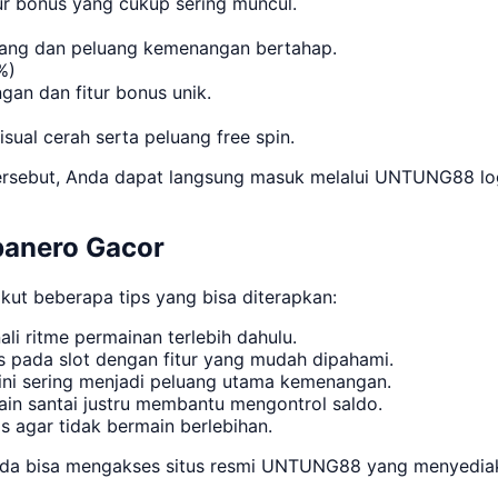
ur bonus yang cukup sering muncul.
dang dan peluang kemenangan bertahap.
%)
gan dan fitur bonus unik.
ual cerah serta peluang free spin.
rsebut, Anda dapat langsung masuk melalui
UNTUNG88 lo
banero Gacor
ikut beberapa tips yang bisa diterapkan:
li ritme permainan terlebih dahulu.
 pada slot dengan fitur yang mudah dipahami.
 ini sering menjadi peluang utama kemenangan.
in santai justru membantu mengontrol saldo.
 agar tidak bermain berlebihan.
Anda bisa mengakses
situs resmi UNTUNG88
yang menyediak