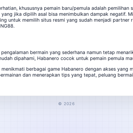
erhatian, khususnya pemain baru/pemula adalah pemilihan 
t yang jika dipilih asal bisa menimbulkan dampak negatif. M
ting untuk memilih situs resmi yang sudah menjadi partner 
TUNG88.
 pengalaman bermain yang sederhana namun tetap menarik
udah dipahami, Habanero cocok untuk pemain pemula maup
enikmati berbagai game Habanero dengan akses yang mud
ermainan dan menerapkan tips yang tepat, peluang berma
© 2026