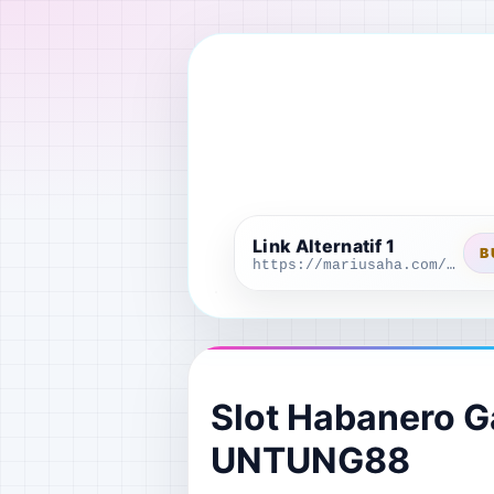
Link Alternatif 1
B
https://mariusaha.com/untung88
Slot Habanero G
UNTUNG88