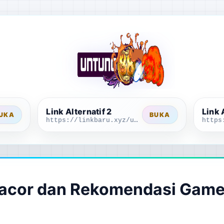
Link Alternatif 2
Link 
UKA
BUKA
https://linkbaru.xyz/untung88
acor dan Rekomendasi Game 