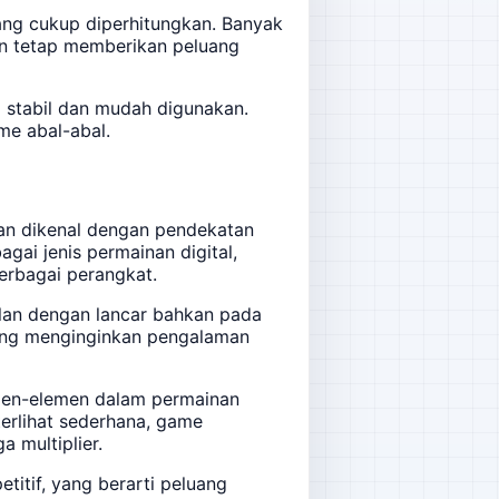
ang cukup diperhitungkan. Banyak
un tetap memberikan peluang
stabil dan mudah digunakan.
me abal-abal.
dan dikenal dengan pendekatan
ai jenis permainan digital,
erbagai perangkat.
lan dengan lancar bahkan pada
yang menginginkan pengalaman
lemen-elemen dalam permainan
erlihat sederhana, game
a multiplier.
titif, yang berarti peluang